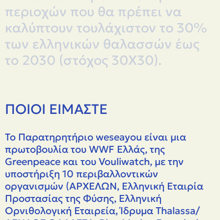
περιοχών
που
θα
πρέπει
να
καλύπτουν
τουλάχιστον
το
30%
των
ελληνικών
θαλασσών
έως
το
2030
(στόχος
30Χ30).
ΠΟΙΟΊ ΕΊΜΑΣΤΕ
Το Παρατηρητήριο weseayou είναι μια
πρωτοβουλία του WWF Ελλάς, της
Greenpeace και του Vouliwatch, με την
υποστήριξη 10 περιβαλλοντικών
οργανισμών (ΑΡΧΕΛΩΝ, Ελληνική Εταιρία
Προστασίας της Φύσης, Ελληνική
Ορνιθολογική Εταιρεία, Ίδρυμα Thalassa/