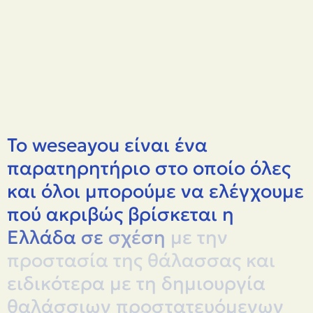
Το
weseayou
είναι
ένα
παρατηρητήριο
στο
οποίο
όλες
και
όλοι
μπορούμε
να
ελέγχουμε
πού
ακριβώς
βρίσκεται
η
Ελλάδα
σε
σχέση
με
την
προστασία
της
θάλασσας
και
ειδικότερα
με
τη
δημιουργία
θαλάσσιων
προστατευόμενων