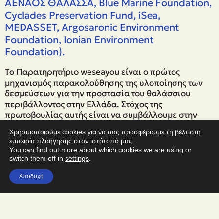
ΑΕΝΑΟΣ ΘΑΛΑΣΣΑ, Blue Marine Foundation,
Cyclades Preservation Fund, iSea,
MEDASSET, Argosaronic Environment
Foundation, Ionian Environment
Foundation).
Το Παρατηρητήριο weseayou είναι ο πρώτος
μηχανισμός παρακολούθησης της υλοποίησης των
δεσμεύσεων για την προστασία του θαλάσσιου
περιβάλλοντος στην Ελλάδα. Στόχος της
πρωτοβουλίας αυτής είναι να συμβάλλουμε στην
επίτευξη του στόχου 30Χ30 στην Ελλάδα και να να
Χρησιμοποιούμε cookies για να σας προσφέρουμε τη βέλτιστη
ενημερώσουμε τους πολίτες για τη σημασία των
εμπειρία πλοήγησης στον ιστότοπό μας.
Θαλάσσιων Προστατευόμενων Περιοχών (ΘΠΠ) και
You can find out more about which cookies we are using or
την ανάγκη λήψης προστατευτικών μέτρων. Μέσω
switch them off in
settings
.
της πλατφόρμας weseayou, όλοι οι ενδιαφερόμενοι
Αποδοχή
πολίτες θα μπορούν να παρακολουθούν τις εξελίξεις
σχετικά με την προστασία των Θαλάσσιων
Προστατευόμενων Περιοχών, ενώ παράλληλα θα
ασκείται πολιτική πίεση προς την πολιτεία και τους